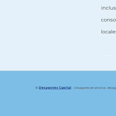
incl
consor
locale
©
Desagotes Capital
- Desagotes de sótanos, desag