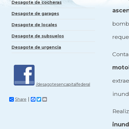
Desagote de cocheras
ascen
Desagote de garages
bom
Desagote de locales
Desagote de subsuelos
requer
Desagote de urgencia
Cont
moto
extr
/desagotesencapitalfederal
inunda
Share
Facebook
Twitter
Email
Real
inund