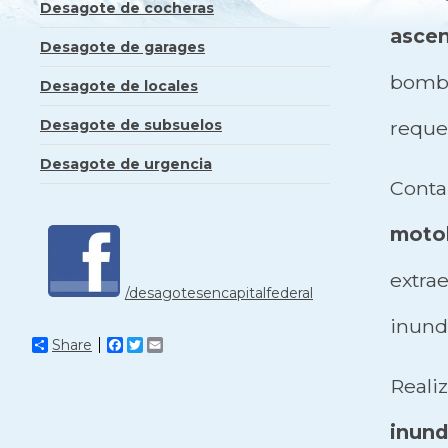
Desagote de cocheras
ascen
Desagote de garages
bom
Desagote de locales
Desagote de subsuelos
requer
Desagote de urgencia
Cont
moto
extr
/desagotesencapitalfederal
inunda
Share
Facebook
Twitter
Email
Real
inund