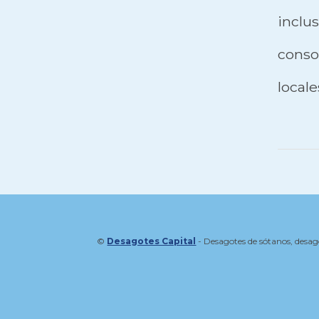
incl
consor
locale
©
Desagotes Capital
- Desagotes de sótanos, desag