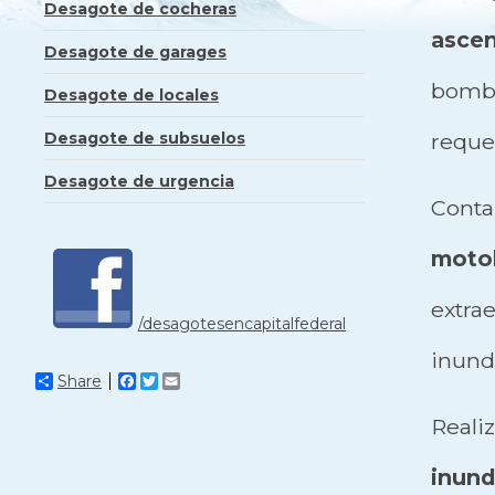
Desagote de cocheras
ascen
Desagote de garages
bom
Desagote de locales
Desagote de subsuelos
requer
Desagote de urgencia
Cont
moto
extr
/desagotesencapitalfederal
inunda
Share
Facebook
Twitter
Email
Real
inund