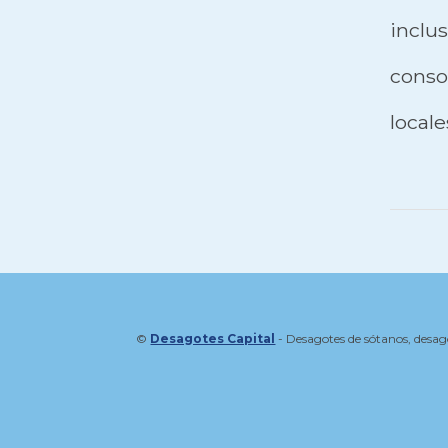
incl
consor
locale
©
Desagotes Capital
- Desagotes de sótanos, desag