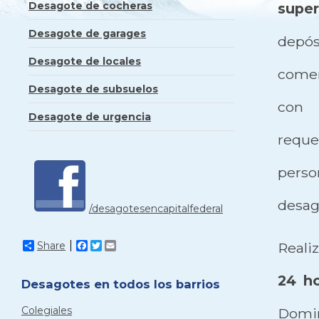
Desagote de cocheras
super
Desagote de garages
depó
Desagote de locales
comer
Desagote de subsuelos
con 
Desagote de urgencia
reque
perso
desag
/desagotesencapitalfederal
Share
Facebook
Twitter
Email
Real
24 h
Desagotes en todos los barrios
Colegiales
Domin